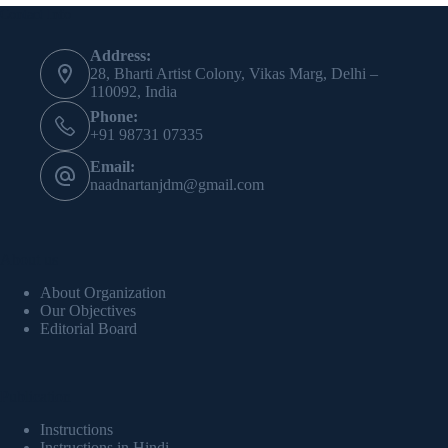
Contact Info
Address:
28, Bharti Artist Colony, Vikas Marg, Delhi –
110092, India
Phone:
+91 98731 07335
Email:
naadnartanjdm@gmail.com
About us
About Organization
Our Objectives
Editorial Board
Publication
Instructions
Instructions in Hindi