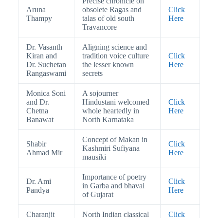
Precise chronicle on
Aruna
obsolete Ragas and
Click
Thampy
talas of old south
Here
Travancore
Dr. Vasanth
Aligning science and
Kiran and
tradition voice culture
Click
Dr. Suchetan
the lesser known
Here
Rangaswami
secrets
Monica Soni
A sojourner
and Dr.
Hindustani welcomed
Click
Chetna
whole heartedly in
Here
Banawat
North Karnataka
Concept of Makan in
Shabir
Click
Kashmiri Sufiyana
Ahmad Mir
Here
mausiki
Importance of poetry
Dr. Ami
Click
in Garba and bhavai
Pandya
Here
of Gujarat
Charanjit
North Indian classical
Click